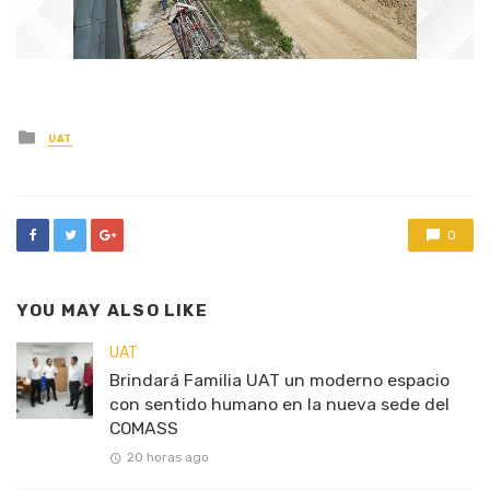
Posted
UAT
in
0
YOU MAY ALSO LIKE
UAT
Brindará Familia UAT un moderno espacio
con sentido humano en la nueva sede del
COMASS
20 horas ago