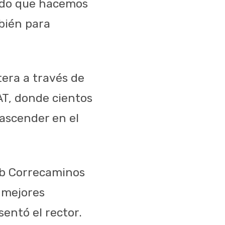
rdo que hacemos
bién para
era a través de
T, donde cientos
rascender en el
ub Correcaminos
 mejores
entó el rector.