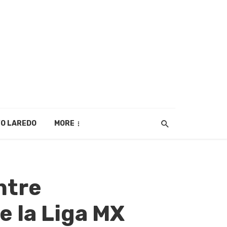
O LAREDO
MORE
ntre
e la Liga MX