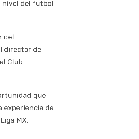
 nivel del fútbol
n del
l director de
el Club
portunidad que
la experiencia de
 Liga MX.