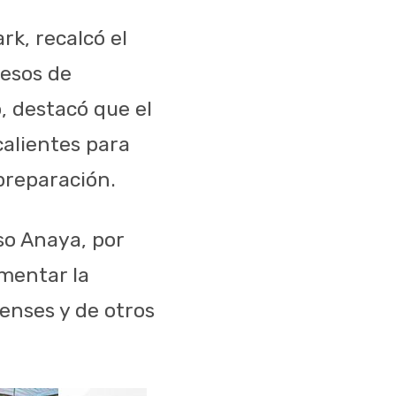
rk, recalcó el
cesos de
, destacó que el
alientes para
preparación.
so Anaya, por
omentar la
renses y de otros