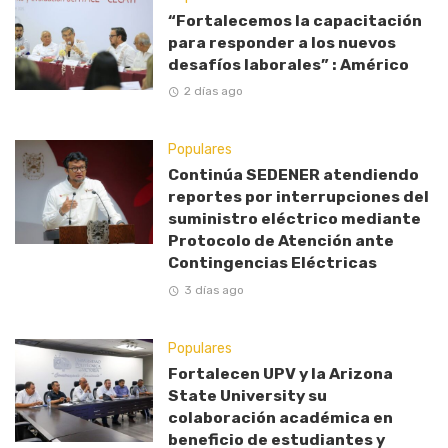
“Fortalecemos la capacitación
para responder a los nuevos
desafíos laborales” : Américo
2 días ago
Populares
Continúa SEDENER atendiendo
reportes por interrupciones del
suministro eléctrico mediante
Protocolo de Atención ante
Contingencias Eléctricas
3 días ago
Populares
Fortalecen UPV y la Arizona
State University su
colaboración académica en
beneficio de estudiantes y