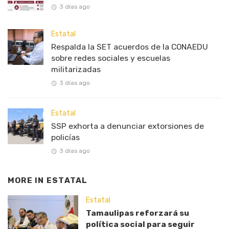
3 días ago
Estatal
Respalda la SET acuerdos de la CONAEDU
sobre redes sociales y escuelas
militarizadas
3 días ago
Estatal
SSP exhorta a denunciar extorsiones de
policías
3 días ago
MORE IN
ESTATAL
Estatal
Tamaulipas reforzará su
política social para seguir