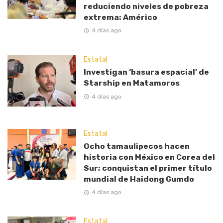
reduciendo niveles de pobreza
extrema: Américo
4 días ago
Estatal
Investigan ‘basura espacial’ de
Starship en Matamoros
4 días ago
Estatal
Ocho tamaulipecos hacen
historia con México en Corea del
Sur; conquistan el primer título
mundial de Haidong Gumdo
4 días ago
Estatal