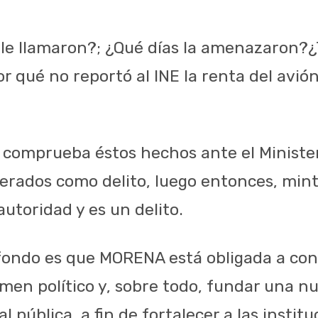
e llamaron?; ¿Qué días la amenazaron?¿T
r qué no reportó al INE la renta del avió
o comprueba éstos hechos ante el Minister
erados como delito, luego entonces, mint
autoridad y es un delito.
fondo es que MORENA está obligada a cons
en político y, sobre todo, fundar una nu
 pública, a fin de fortalecer a las institu