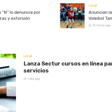
Local
 “N” lo denuncia por
Anuncian l
as y extorsión
Voleibol T
15 horas ago
Local
Lanza Sectur cursos en línea p
servicios
1 día ago