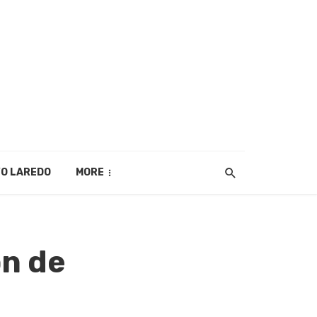
O LAREDO
MORE
ón de