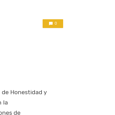
0
l de Honestidad y
 la
iones de