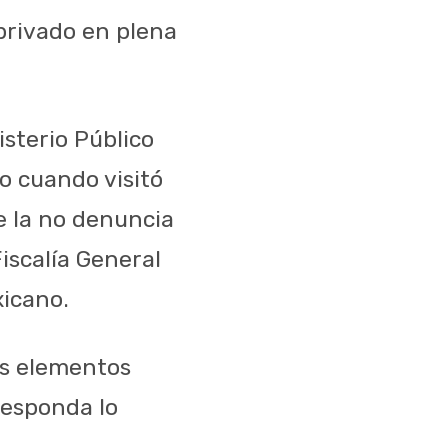
 privado en plena
sterio Público
o cuando visitó
e la no denuncia
iscalía General
xicano.
os elementos
responda lo