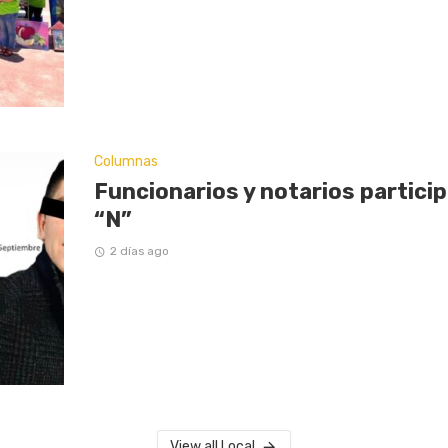
Columnas
Funcionarios y notarios partici
“N”
2 días ago
View all Local