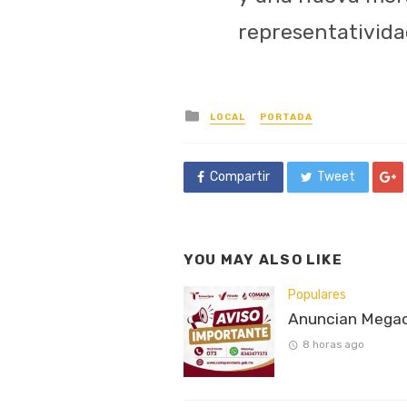
representativida
Posted
LOCAL
PORTADA
in
Compartir
Tweet
YOU MAY ALSO LIKE
Populares
Anuncian Megaco
8 horas ago