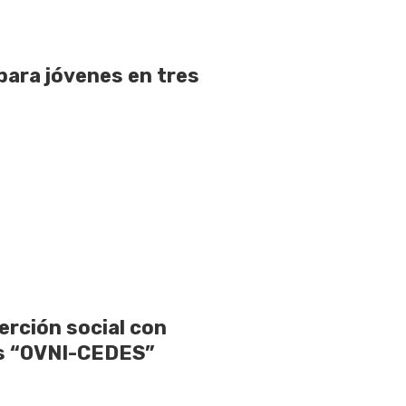
para jóvenes en tres
rción social con
as “OVNI-CEDES”