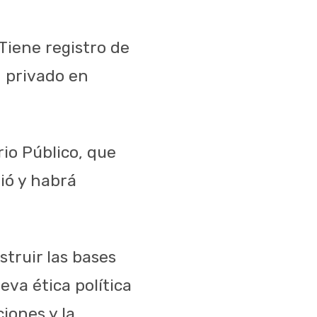
iene registro de
n privado en
io Público, que
ió y habrá
truir las bases
eva ética política
ciones y la