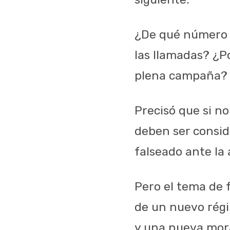
¿De qué número l
las llamadas? ¿Po
plena campaña?
Precisó que si n
deben ser consid
falseado ante la 
Pero el tema de 
de un nuevo régim
y una nueva moral