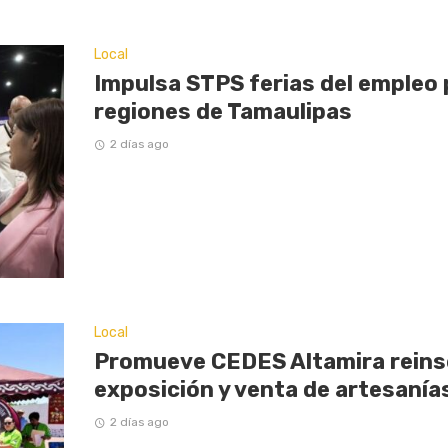
Local
Impulsa STPS ferias del empleo 
regiones de Tamaulipas
2 días ago
Local
Promueve CEDES Altamira reinse
exposición y venta de artesaní
2 días ago