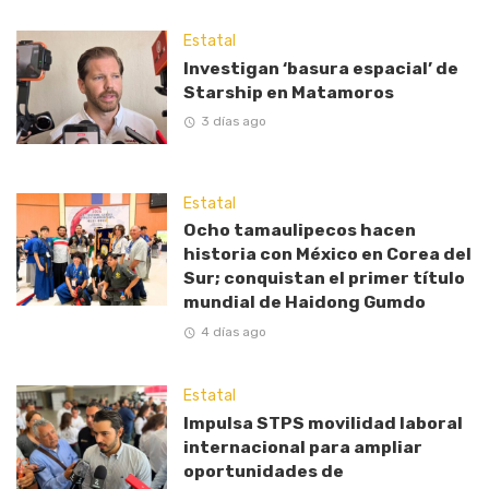
Estatal
Investigan ‘basura espacial’ de
Starship en Matamoros
3 días ago
Estatal
Ocho tamaulipecos hacen
historia con México en Corea del
Sur; conquistan el primer título
mundial de Haidong Gumdo
4 días ago
Estatal
Impulsa STPS movilidad laboral
internacional para ampliar
oportunidades de