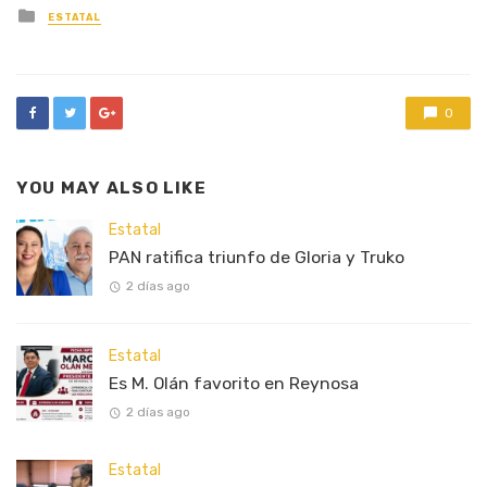
Posted
ESTATAL
in
0
YOU MAY ALSO LIKE
Estatal
PAN ratifica triunfo de Gloria y Truko
2 días ago
Estatal
Es M. Olán favorito en Reynosa
2 días ago
Estatal