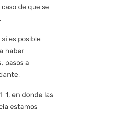
n caso de que
se
.
si es posible
 a haber
, pasos a
ndante.
-1, en donde las
ncia estamos