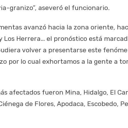
via-granizo”, aseveró el funcionario.
rmentas avanzó hacia la zona oriente, hac
 Los Herrera… el pronóstico está marcad
udiera volver a presentarse este fenómen
zo por lo cual exhortamos a la gente a t
más afectados fueron M
ina
,
Hidalgo
,
El Ca
Ciénega
de Flores
,
Apodaca
,
Escobedo
,
Pe