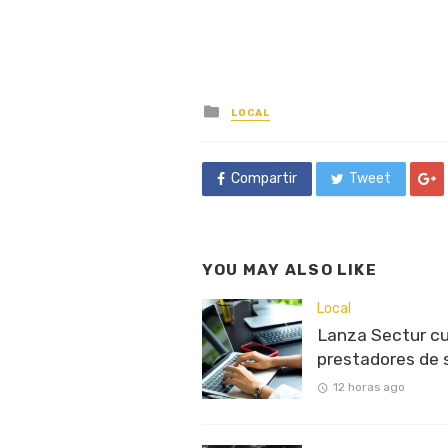
Posted
LOCAL
in
Compartir
Tweet
YOU MAY ALSO LIKE
Local
Lanza Sectur cu
prestadores de 
12 horas ago