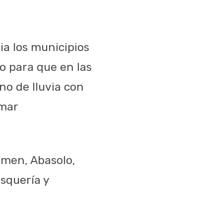
ia los municipios
o para que en las
o de lluvia con
omar
rmen
,
Abasolo
,
squería
y