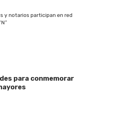
s y notarios participan en red
“N”
dades para conmemorar
 mayores