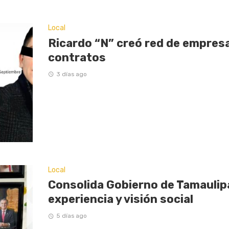
Local
Ricardo “N” creó red de empresas
contratos
3 días ago
Local
Consolida Gobierno de Tamaulip
experiencia y visión social
5 días ago