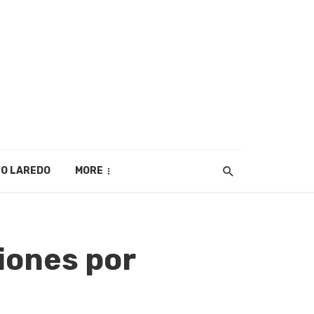
O LAREDO
MORE
iones por