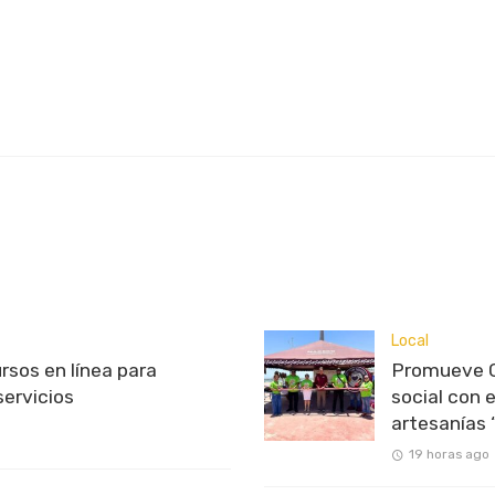
Local
rsos en línea para
Promueve C
servicios
social con 
artesanías
19 horas ago