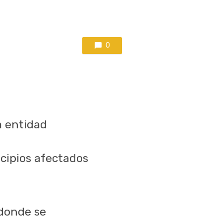
0
a entidad
cipios afectados
 donde se