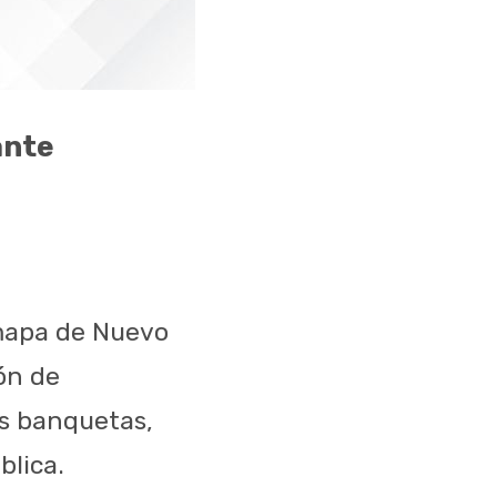
ante
omapa de Nuevo
ón de
s banquetas,
blica.