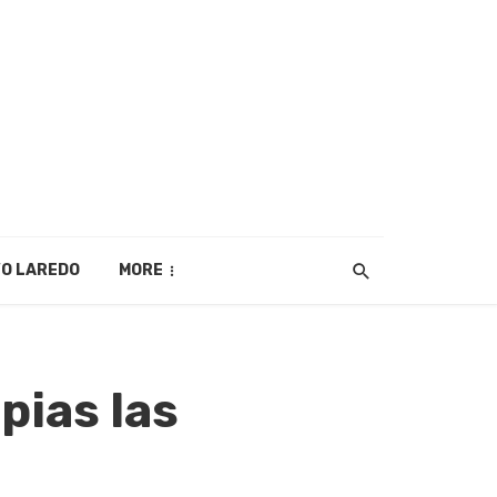
O LAREDO
MORE
ias las