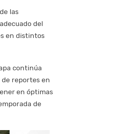
de las
o adecuado del
s en distintos
mapa continúa
 de reportes en
tener en óptimas
 temporada de