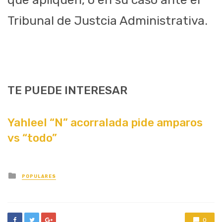
Tribunal de Justcia Administrativa.
TE PUEDE INTERESAR
Yahleel “N” acorralada pide amparos
vs “todo”
Posted
POPULARES
in
0