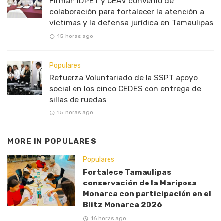
Firman IDPET y CEAV convenio de
colaboración para fortalecer la atención a
víctimas y la defensa jurídica en Tamaulipas
15 horas ago
Populares
Refuerza Voluntariado de la SSPT apoyo
social en los cinco CEDES con entrega de
sillas de ruedas
15 horas ago
MORE IN
POPULARES
Populares
Fortalece Tamaulipas
conservación de la Mariposa
Monarca con participación en el
Blitz Monarca 2026
16 horas ago