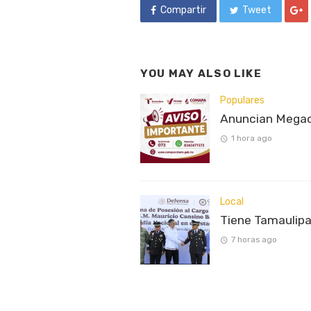
Compartir
Tweet
YOU MAY ALSO LIKE
Populares
Anuncian Megaco
1 hora ago
Local
Tiene Tamaulipa
7 horas ago