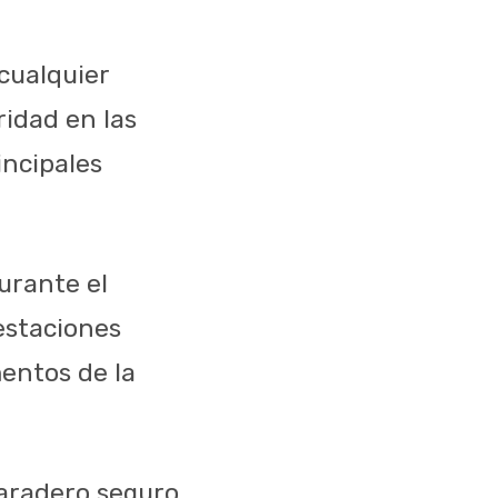
 cualquier
ridad en las
incipales
urante el
estaciones
entos de la
paradero seguro