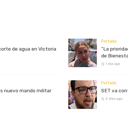
Portada
rte de agua en Victoria
“La priorid
de Bienest
1 día ago
Portada
s nuevo mando militar
SET va con
2 días ago