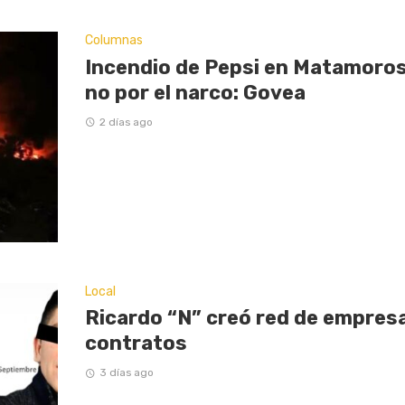
Columnas
Incendio de Pepsi en Matamoros
no por el narco: Govea
2 días ago
Local
Ricardo “N” creó red de empresas
contratos
3 días ago