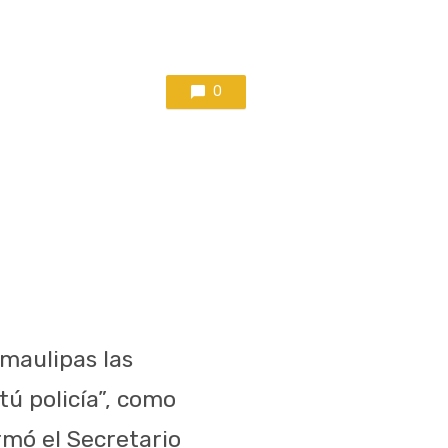
0
amaulipas las
ú policía”, como
mó el Secretario