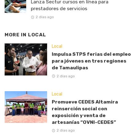
Lanza Sectur cursos en línea para
prestadores de servicios
2 días ago
MORE IN
LOCAL
Local
Impulsa STPS ferias del empleo
para jóvenes en tres regiones
de Tamaulipas
2 días ago
Local
Promueve CEDES Altamira
reinserción social con
exposición y venta de
artesanías “OVNI-CEDES”
2 días ago