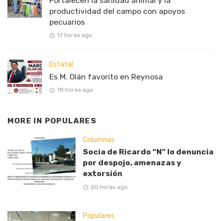
Fortalecen la sanidad animal y la
productividad del campo con apoyos
pecuarios
17 horas ago
Estatal
Es M. Olán favorito en Reynosa
18 horas ago
MORE IN
POPULARES
Columnas
Socia de Ricardo “N” lo denuncia
por despojo, amenazas y
extorsión
20 horas ago
Populares