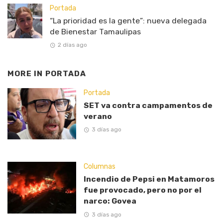
Portada
“La prioridad es la gente”: nueva delegada
de Bienestar Tamaulipas
2 días ago
MORE IN
PORTADA
Portada
SET va contra campamentos de
verano
3 días ago
Columnas
Incendio de Pepsi en Matamoros
fue provocado, pero no por el
narco: Govea
3 días ago