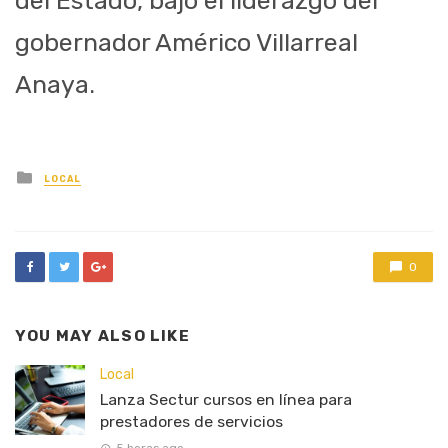
del Estado, bajo el liderazgo del
gobernador Américo Villarreal
Anaya.
Posted
LOCAL
in
0
YOU MAY ALSO LIKE
Local
Lanza Sectur cursos en línea para
prestadores de servicios