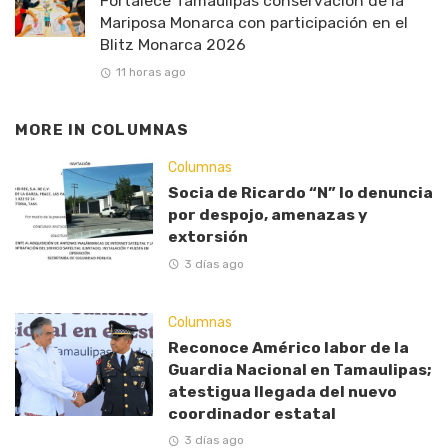
Fortalece Tamaulipas conservación de la
Mariposa Monarca con participación en el
Blitz Monarca 2026
11 horas ago
MORE IN
COLUMNAS
Columnas
Socia de Ricardo “N” lo denuncia
por despojo, amenazas y
extorsión
3 días ago
Columnas
Reconoce Américo labor de la
Guardia Nacional en Tamaulipas;
atestigua llegada del nuevo
coordinador estatal
3 días ago