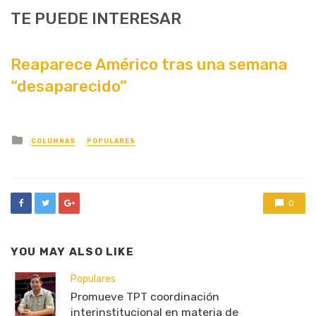
TE PUEDE INTERESAR
Reaparece Américo tras una semana
“desaparecido”
Posted
COLUMNAS
POPULARES
in
0
YOU MAY ALSO LIKE
Populares
Promueve TPT coordinación
interinstitucional en materia de