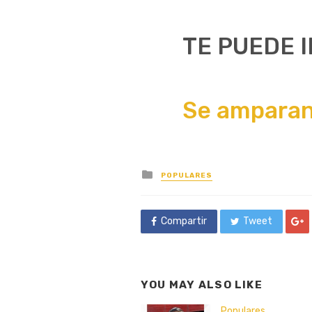
TE PUEDE 
Se amparan 
Posted
POPULARES
in
Compartir
Tweet
YOU MAY ALSO LIKE
Populares