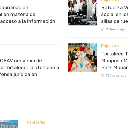
oordinación
Refuerza V
al en materia de
social en l
 acceso a la información
sillas de ru
12 horas ago
Populares
Fortalece T
 CEAV convenio de
Mariposa Mo
a fortalecer la atención a
Blitz Mona
fensa jurídica en
13 horas ago
Populares