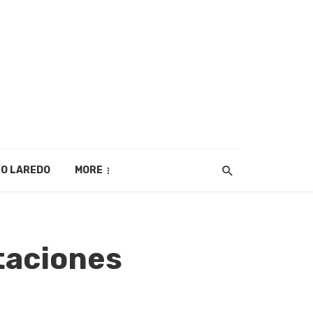
O LAREDO
MORE
taciones