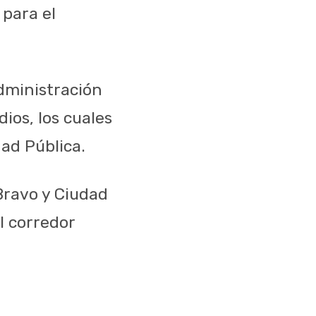
para el
administración
ios, los cuales
dad Pública.
Bravo y Ciudad
l corredor