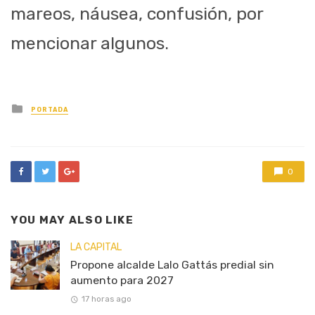
mareos, náusea, confusión, por
mencionar algunos.
Posted
PORTADA
in
0
YOU MAY ALSO LIKE
LA CAPITAL
Propone alcalde Lalo Gattás predial sin
aumento para 2027
17 horas ago