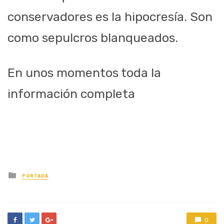
conservadores es la hipocresía. Son
como sepulcros blanqueados.
En unos momentos toda la
información completa
Posted
PORTADA
in
0