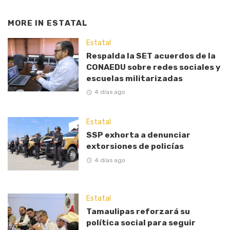
MORE IN
ESTATAL
Estatal
Respalda la SET acuerdos de la
CONAEDU sobre redes sociales y
escuelas militarizadas
4 días ago
Estatal
SSP exhorta a denunciar
extorsiones de policías
4 días ago
Estatal
Tamaulipas reforzará su
política social para seguir