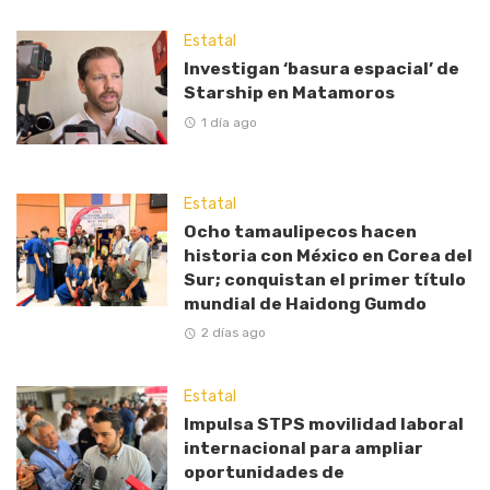
Estatal
Investigan ‘basura espacial’ de
Starship en Matamoros
1 día ago
Estatal
Ocho tamaulipecos hacen
historia con México en Corea del
Sur; conquistan el primer título
mundial de Haidong Gumdo
2 días ago
Estatal
Impulsa STPS movilidad laboral
internacional para ampliar
oportunidades de