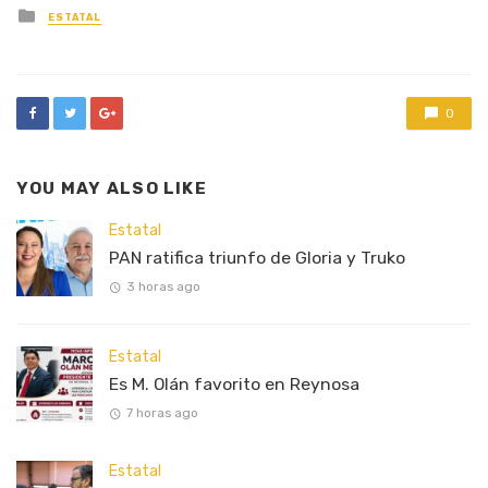
Posted
ESTATAL
in
0
YOU MAY ALSO LIKE
Estatal
PAN ratifica triunfo de Gloria y Truko
3 horas ago
Estatal
Es M. Olán favorito en Reynosa
7 horas ago
Estatal