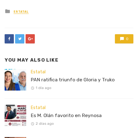
Posted
ESTATAL
in
0
YOU MAY ALSO LIKE
Estatal
PAN ratifica triunfo de Gloria y Truko
1 día ago
Estatal
Es M. Olán favorito en Reynosa
2 días ago