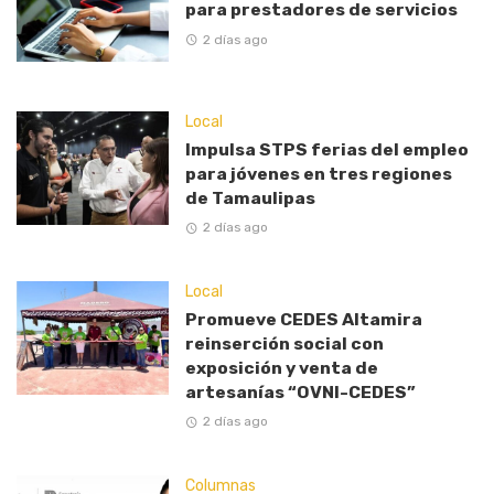
para prestadores de servicios
2 días ago
Local
Impulsa STPS ferias del empleo
para jóvenes en tres regiones
de Tamaulipas
2 días ago
Local
Promueve CEDES Altamira
reinserción social con
exposición y venta de
artesanías “OVNI-CEDES”
2 días ago
Columnas