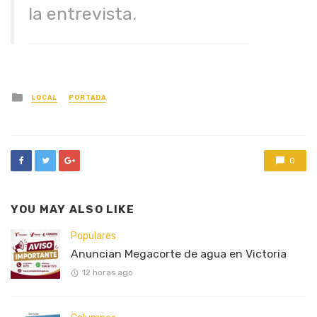
la entrevista.
Posted
LOCAL
PORTADA
in
0
YOU MAY ALSO LIKE
Populares
Anuncian Megacorte de agua en Victoria
12 horas ago