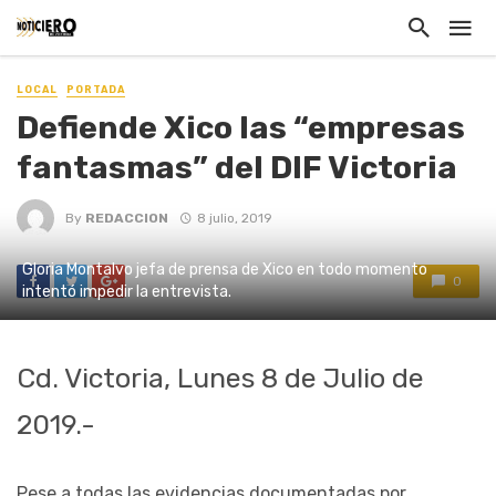
LOCAL
PORTADA
Defiende Xico las “empresas
fantasmas” del DIF Victoria
By
REDACCION
8 julio, 2019
Gloria Montalvo jefa de prensa de Xico en todo momento
0
intentó impedir la entrevista.
Cd. Victoria, Lunes 8 de Julio de
2019.-
Pese a todas las evidencias documentadas por