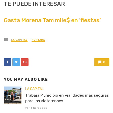
TE PUEDE INTERESAR
Gasta Morena Tam mile$ en ‘fiestas’
Posted
LA CAPITAL
PORTADA
in
0
YOU MAY ALSO LIKE
LA CAPITAL
Trabaja Municipio en vialidades más seguras
para los victorenses
16 horas ago