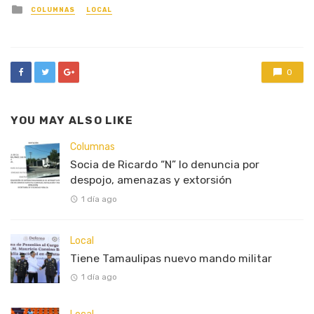
Posted
COLUMNAS
LOCAL
in
0
YOU MAY ALSO LIKE
Columnas
Socia de Ricardo “N” lo denuncia por
despojo, amenazas y extorsión
1 día ago
Local
Tiene Tamaulipas nuevo mando militar
1 día ago