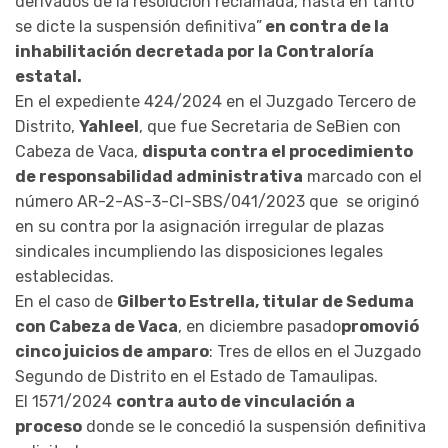
derivados de la resolución reclamada, hasta en tanto
se dicte la suspensión definitiva”
en contra de la
inhabilitación decretada por la Contraloría
estatal.
En el expediente 424/2024 en el Juzgado Tercero de
Distrito,
Yahleel
, que fue Secretaria de SeBien con
Cabeza de Vaca,
disputa contra el procedimiento
de responsabilidad administrativa
marcado con el
número AR-2-AS-3-CI-SBS/041/2023 que se originó
en su contra por la asignación irregular de plazas
sindicales incumpliendo las disposiciones legales
establecidas.
En el caso de
Gilberto Estrella, titular de Seduma
con Cabeza de Vaca
, en diciembre pasado
promovió
cinco juicios de amparo
: Tres de ellos en el Juzgado
Segundo de Distrito en el Estado de Tamaulipas.
El 1571/2024
contra auto de vinculación a
proceso
donde se le concedió la suspensión definitiva