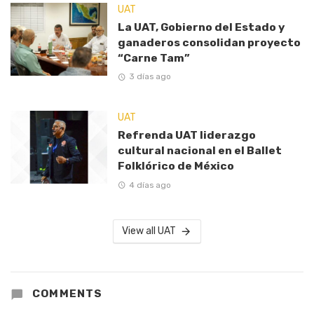
UAT
La UAT, Gobierno del Estado y
ganaderos consolidan proyecto
“Carne Tam”
3 días ago
UAT
Refrenda UAT liderazgo
cultural nacional en el Ballet
Folklórico de México
4 días ago
View all UAT
COMMENTS