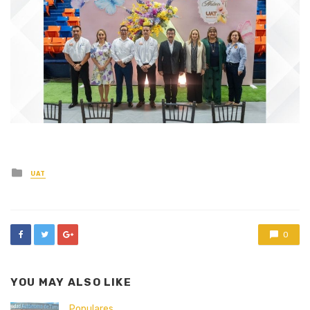
Posted
UAT
in
0
YOU MAY ALSO LIKE
Populares