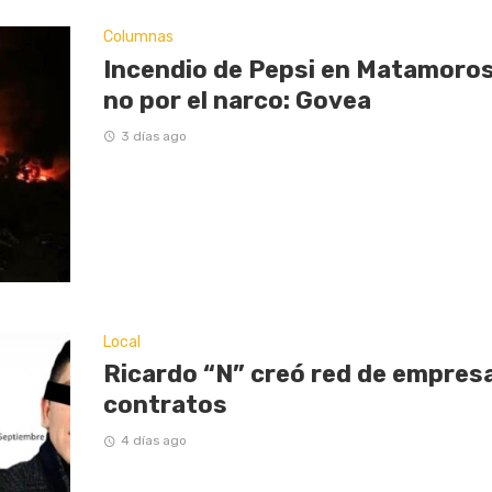
Columnas
Incendio de Pepsi en Matamoros
no por el narco: Govea
3 días ago
Local
Ricardo “N” creó red de empresas
contratos
4 días ago