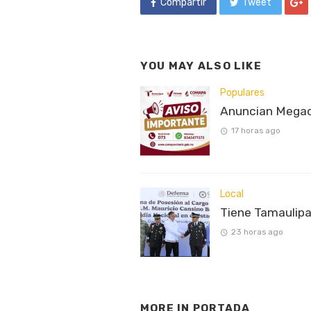
Compartir
Tweet
YOU MAY ALSO LIKE
Populares
Anuncian Megaco
17 horas ago
Local
Tiene Tamaulipa
23 horas ago
MORE IN
PORTADA