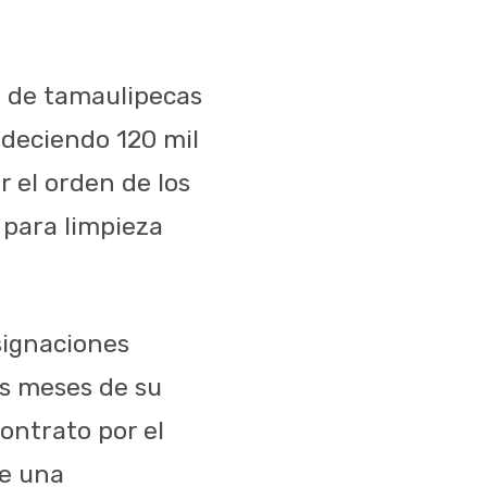
l de tamaulipecas
adeciendo 120 mil
r el orden de los
 para limpieza
signaciones
es meses de su
ontrato por el
de una