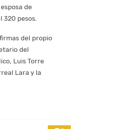
 esposa de
l 320 pesos.
irmas del propio
etario del
co, Luis Torre
real Lara y la