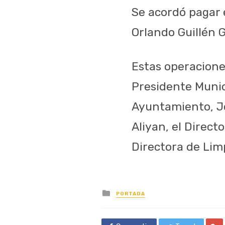
Se acordó pagar 
Orlando Guillén 
Estas operacione
Presidente Munici
Ayuntamiento, Jo
Aliyan, el Direct
Directora de Lim
Posted
PORTADA
in