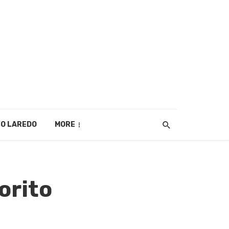
O LAREDO
MORE
orito