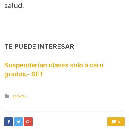
salud.
TE PUEDE INTERESAR
Suspenderían clases solo a cero
grados.- SET
Posted
ESTATAL
in
0