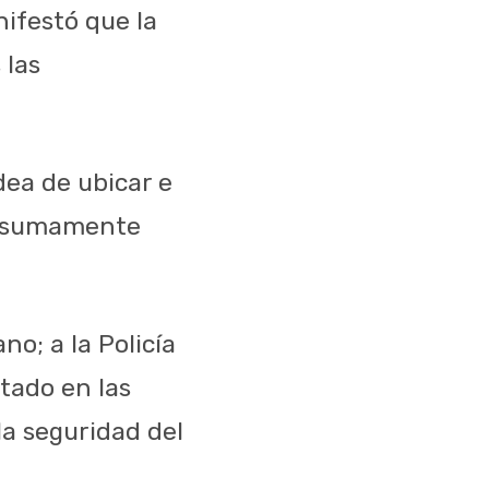
nifestó que la
 las
dea de ubicar e
es sumamente
o; a la Policía
stado en las
 la seguridad del