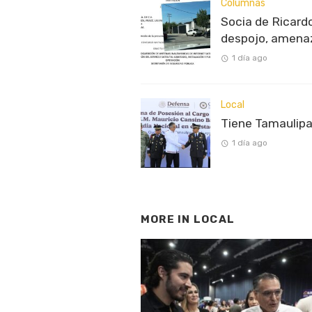
Columnas
Socia de Ricardo
despojo, amenaz
1 día ago
Local
Tiene Tamaulipa
1 día ago
MORE IN
LOCAL