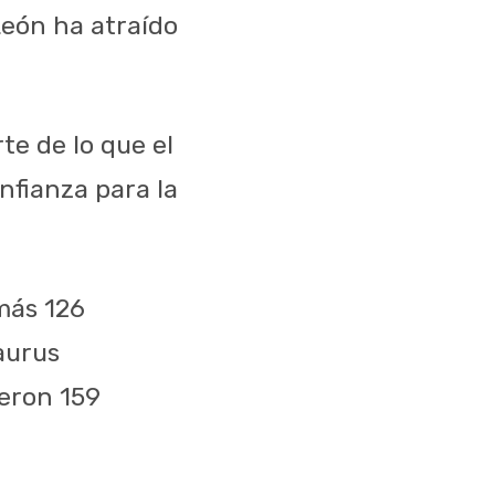
León ha atraído
te de lo que el
nfianza para la
más 126
Taurus
ieron 159