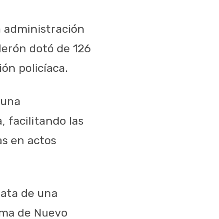
a administración
derón dotó de 126
ón policíaca.
 una
, facilitando las
as en actos
rata de una
oma de Nuevo