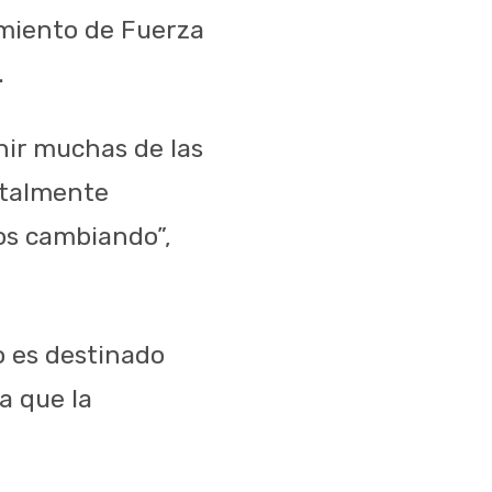
pamiento de Fuerza
.
nir muchas de las
otalmente
os cambiando”,
o es destinado
a que la