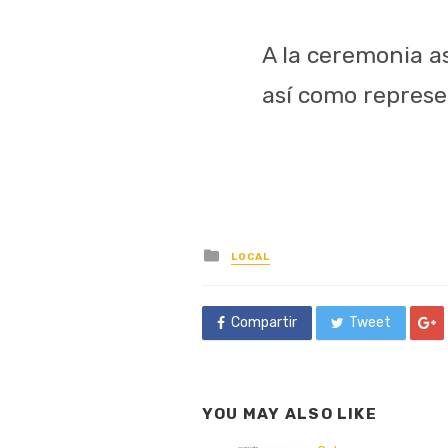
A la ceremonia as
así como represen
Posted
LOCAL
in
Compartir
Tweet
YOU MAY ALSO LIKE