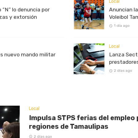
Local
 “N” lo denuncia por
Anuncian l
as y extorsión
Voleibol T
1 día ago
Local
s nuevo mando militar
Lanza Sectu
prestadores
2 días ago
Local
Impulsa STPS ferias del empleo 
regiones de Tamaulipas
2 días ago