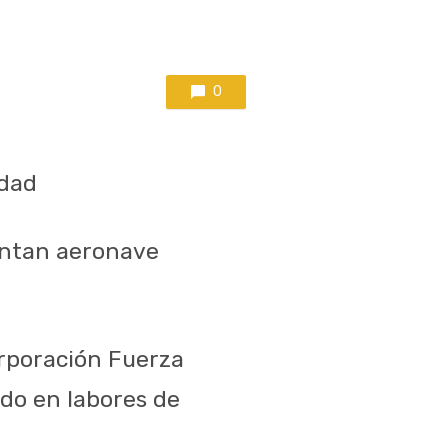
0
idad
sentan aeronave
rporación Fuerza
ado en labores de