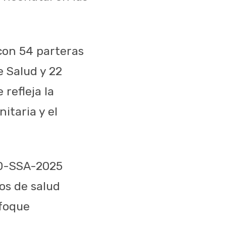
con 54 parteras
e Salud y 22
refleja la
itaria y el
20-SSA-2025
os de salud
nfoque