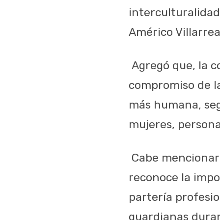
interculturalida
Américo Villarrea
Agregó que, la c
compromiso de la
más humana, segu
mujeres, personas
Cabe mencionar 
reconoce la impo
partería profesio
guardianas duran