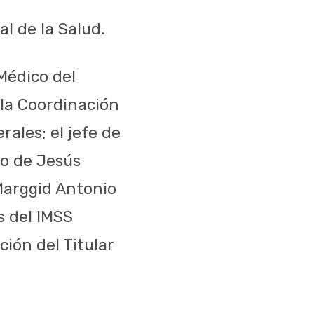
l de la Salud.
Médico del
 la Coordinación
rales; el jefe de
mo de Jesús
Marggid Antonio
s del IMSS
ión del Titular