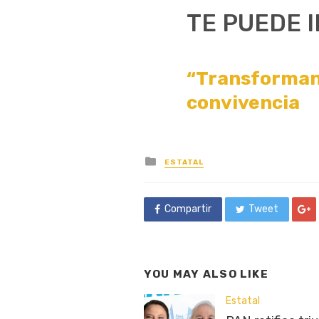
TE PUEDE 
“Transformand
convivencia
Posted
ESTATAL
in
Compartir
Tweet
YOU MAY ALSO LIKE
Estatal