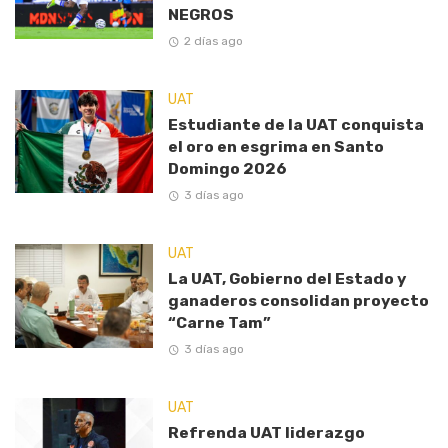
NEGROS
2 días ago
UAT
Estudiante de la UAT conquista
el oro en esgrima en Santo
Domingo 2026
3 días ago
UAT
La UAT, Gobierno del Estado y
ganaderos consolidan proyecto
“Carne Tam”
3 días ago
UAT
Refrenda UAT liderazgo