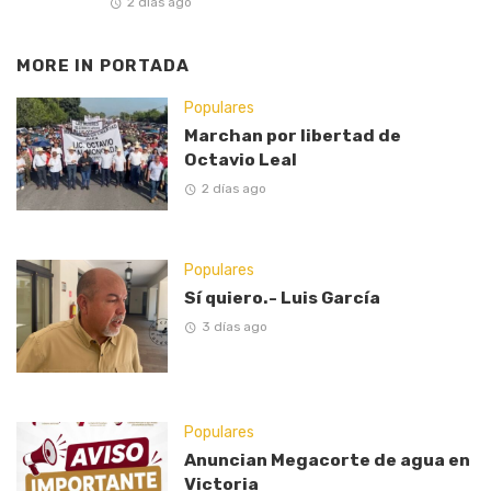
2 días ago
MORE IN
PORTADA
Populares
Marchan por libertad de
Octavio Leal
2 días ago
Populares
Sí quiero.- Luis García
3 días ago
Populares
Anuncian Megacorte de agua en
Victoria