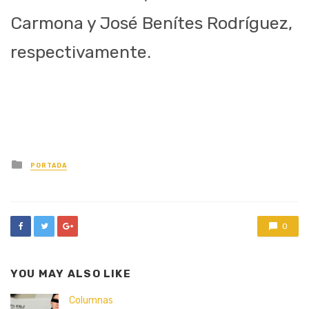
Carmona y José
Benítes
Rodríguez,
respectivamente.
Posted
PORTADA
in
0
YOU MAY ALSO LIKE
Columnas