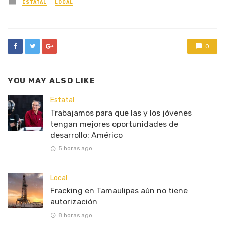
Posted
ESTATAL
LOCAL
in
0
YOU MAY ALSO LIKE
Estatal
Trabajamos para que las y los jóvenes
tengan mejores oportunidades de
desarrollo: Américo
5 horas ago
Local
Fracking en Tamaulipas aún no tiene
autorización
8 horas ago