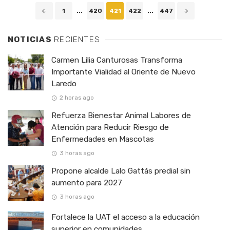
Posts
1
...
420
421
422
...
447
navigation
NOTICIAS
RECIENTES
Carmen Lilia Canturosas Transforma
Importante Vialidad al Oriente de Nuevo
Laredo
2 horas ago
Refuerza Bienestar Animal Labores de
Atención para Reducir Riesgo de
Enfermedades en Mascotas
3 horas ago
Propone alcalde Lalo Gattás predial sin
aumento para 2027
3 horas ago
Fortalece la UAT el acceso a la educación
superior en comunidades