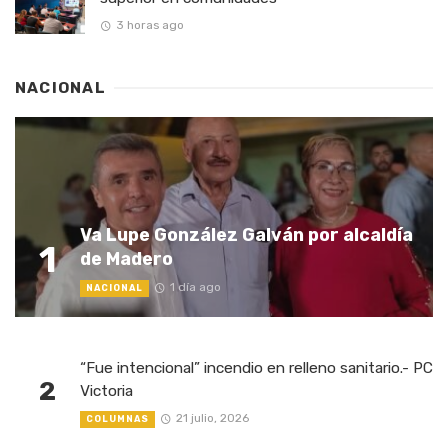
3 horas ago
NACIONAL
Va Lupe González Galván por alcaldía
1
de Madero
1 día ago
NACIONAL
“Fue intencional” incendio en relleno sanitario.- PC
2
Victoria
21 julio, 2026
COLUMNAS