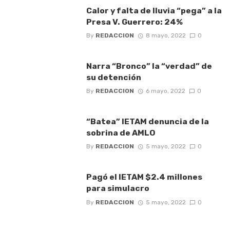
Calor y falta de lluvia “pega” a la
Presa V. Guerrero: 24%
By
REDACCION
8 mayo, 2022
0
Narra “Bronco” la “verdad” de
su detención
By
REDACCION
6 mayo, 2022
0
“Batea” IETAM denuncia de la
sobrina de AMLO
By
REDACCION
5 mayo, 2022
0
Pagó el IETAM $2.4 millones
para simulacro
By
REDACCION
5 mayo, 2022
0