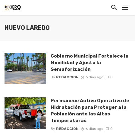
NUEVO LAREDO
Gobierno Municipal Fortalece la
Movilidad y Ajusta la
Semaforización
By
REDACCION
6 días ago
0
Permanece Activo Operativo de
Hidratación para Proteger a la
Población ante las Altas
Temperaturas
By
REDACCION
6 días ago
0