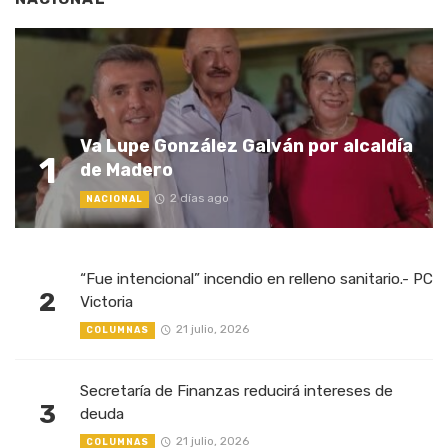
Va Lupe González Galván por alcaldía
1
de Madero
2 días ago
NACIONAL
“Fue intencional” incendio en relleno sanitario.- PC
2
Victoria
21 julio, 2026
COLUMNAS
Secretaría de Finanzas reducirá intereses de
3
deuda
21 julio, 2026
COLUMNAS