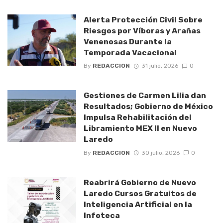
Alerta Protección Civil Sobre
Riesgos por Víboras y Arañas
Venenosas Durante la
Temporada Vacacional
By
REDACCION
31 julio, 2026
0
Gestiones de Carmen Lilia dan
Resultados; Gobierno de México
Impulsa Rehabilitación del
Libramiento MEX II en Nuevo
Laredo
By
REDACCION
30 julio, 2026
0
Reabrirá Gobierno de Nuevo
Laredo Cursos Gratuitos de
Inteligencia Artificial en la
Infoteca