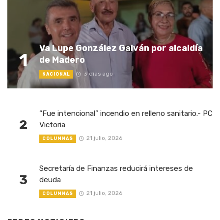
Va Lupe González Galván por alcaldía
1
de Madero
3 días ago
NACIONAL
“Fue intencional” incendio en relleno sanitario.- PC
2
Victoria
21 julio, 2026
COLUMNAS
Secretaría de Finanzas reducirá intereses de
3
deuda
21 julio, 2026
COLUMNAS