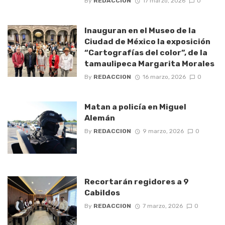
By
REDACCION
17 marzo, 2026
0
Inauguran en el Museo de la
Ciudad de México la exposición
“Cartografías del color”, de la
tamaulipeca Margarita Morales
By
REDACCION
16 marzo, 2026
0
Matan a policía en Miguel
Alemán
By
REDACCION
9 marzo, 2026
0
Recortarán regidores a 9
Cabildos
By
REDACCION
7 marzo, 2026
0