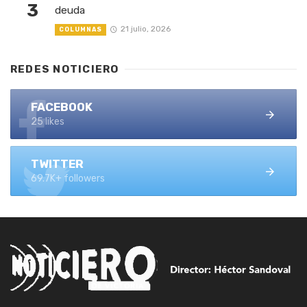
3
deuda
21 julio, 2026
COLUMNAS
REDES NOTICIERO
FACEBOOK
25 likes
TWITTER
69.7K+ followers