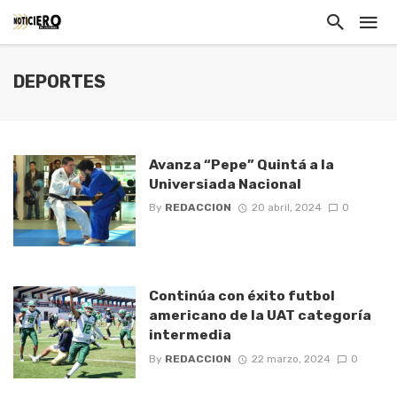
DEPORTES
Avanza “Pepe” Quintá a la
Universiada Nacional
By
REDACCION
20 abril, 2024
0
Continúa con éxito futbol
americano de la UAT categoría
intermedia
By
REDACCION
22 marzo, 2024
0