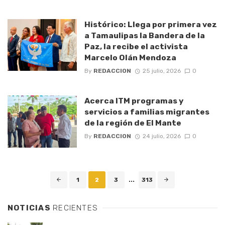
Histórico: Llega por primera vez
a Tamaulipas la Bandera de la
Paz, la recibe el activista
Marcelo Olán Mendoza
By
REDACCION
25 julio, 2026
0
Acerca ITM programas y
servicios a familias migrantes
de la región de El Mante
By
REDACCION
24 julio, 2026
0
Posts
1
2
3
...
313
navigation
NOTICIAS
RECIENTES