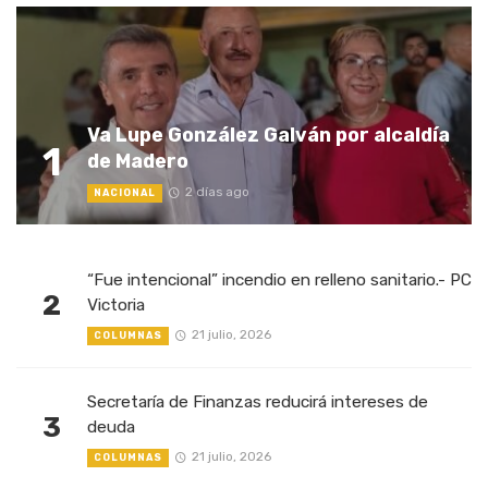
Va Lupe González Galván por alcaldía
1
de Madero
2 días ago
NACIONAL
“Fue intencional” incendio en relleno sanitario.- PC
2
Victoria
21 julio, 2026
COLUMNAS
Secretaría de Finanzas reducirá intereses de
3
deuda
21 julio, 2026
COLUMNAS