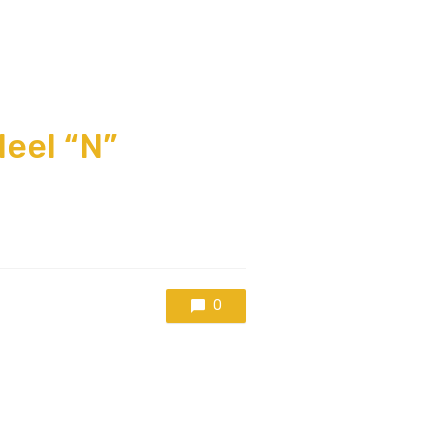
eel “N”
0