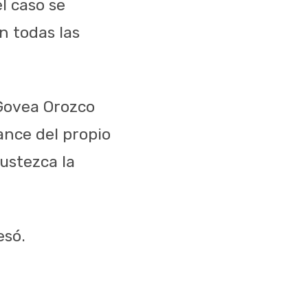
l caso se
n todas las
Govea Orozco
ance del propio
ustezca la
esó.