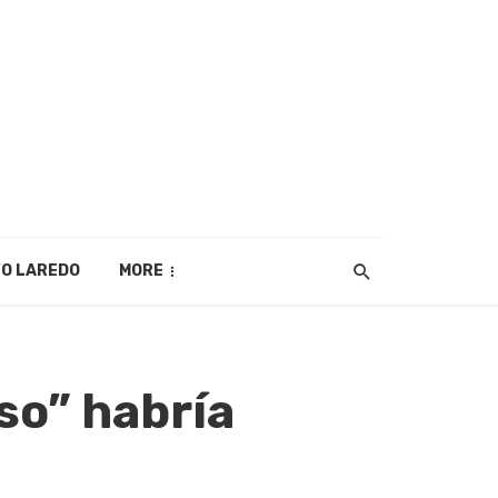
O LAREDO
MORE
so” habría