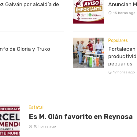
z Galván por alcaldía de
Anuncian M
15 horas ago
Populares
unfo de Gloria y Truko
Fortalecen 
productivi
pecuarios
17 horas ago
Estatal
Es M. Olán favorito en Reynosa
18 horas ago