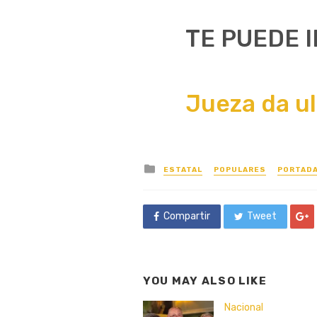
TE PUEDE 
Jueza da u
Posted
ESTATAL
POPULARES
PORTAD
in
Compartir
Tweet
YOU MAY ALSO LIKE
Nacional