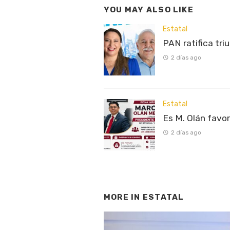
YOU MAY ALSO LIKE
Estatal
PAN ratifica tri
2 días ago
Estatal
Es M. Olán favo
2 días ago
MORE IN
ESTATAL