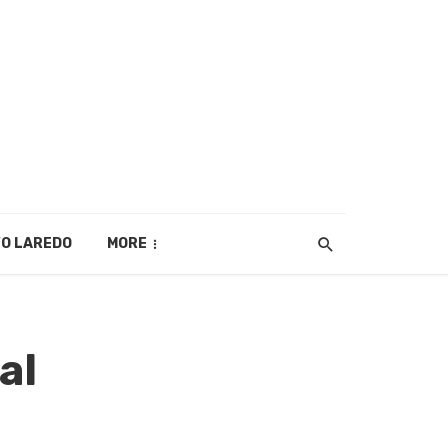
O LAREDO
MORE
al