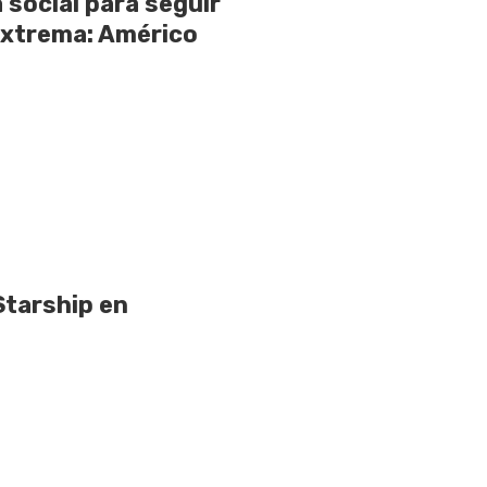
 social para seguir
extrema: Américo
Starship en