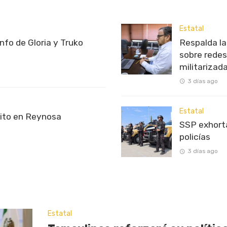
Estatal
unfo de Gloria y Truko
Respalda l
sobre redes
militarizad
3 días ago
Estatal
rito en Reynosa
SSP exhorta
policías
3 días ago
Estatal