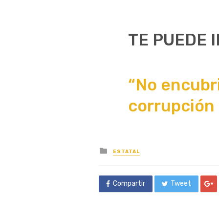
TE PUEDE 
“No encubri
corrupción
Posted
ESTATAL
in
Compartir
Tweet