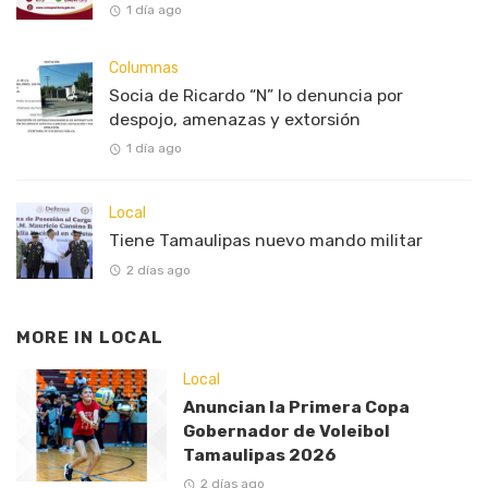
1 día ago
Columnas
Socia de Ricardo “N” lo denuncia por
despojo, amenazas y extorsión
1 día ago
Local
Tiene Tamaulipas nuevo mando militar
2 días ago
MORE IN
LOCAL
Local
Anuncian la Primera Copa
Gobernador de Voleibol
Tamaulipas 2026
2 días ago