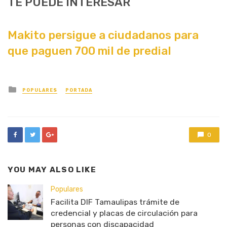
TE PUEDE INTERESAR
Makito persigue a ciudadanos para
que paguen 700 mil de predial
Posted
POPULARES
PORTADA
in
0
YOU MAY ALSO LIKE
Populares
Facilita DIF Tamaulipas trámite de
credencial y placas de circulación para
personas con discapacidad