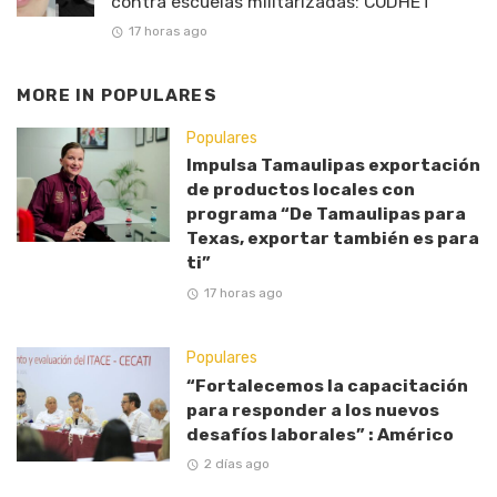
contra escuelas militarizadas: CODHET
17 horas ago
MORE IN
POPULARES
Populares
Impulsa Tamaulipas exportación
de productos locales con
programa “De Tamaulipas para
Texas, exportar también es para
ti”
17 horas ago
Populares
“Fortalecemos la capacitación
para responder a los nuevos
desafíos laborales” : Américo
2 días ago