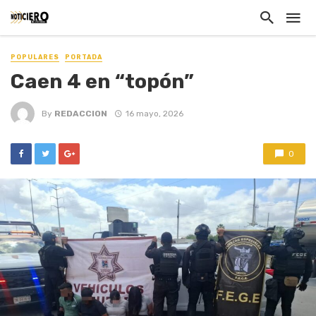
POPULARES
PORTADA
Caen 4 en “topón”
By
REDACCION
16 mayo, 2026
0