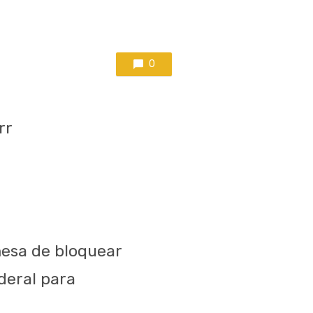
0
rr
mesa de bloquear
deral para