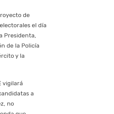
proyecto de
electorales el día
ra Presidenta,
n de la Policía
rcito y la
 vigilará
candidatas a
ez, no
genda que