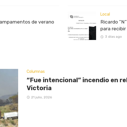
Local
campamentos de verano
Ricardo “N”
para recibi
3 días ago
Columnas
“Fue intencional” incendio en re
Victoria
21 julio, 2026