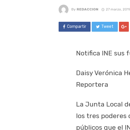
By
REDACCION
27 marzo, 201
Compartir
Tweet
Notifica INE sus 
Daisy Verónica 
Reportera
La Junta Local del
los tres poderes 
públicos que el I