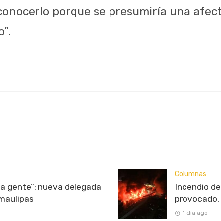
 conocerlo porque se presumiría una afec
o”.
Columnas
 la gente”: nueva delegada
Incendio d
maulipas
provocado, 
1 día ago