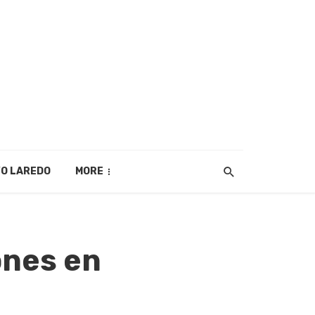
O LAREDO
MORE
ones en