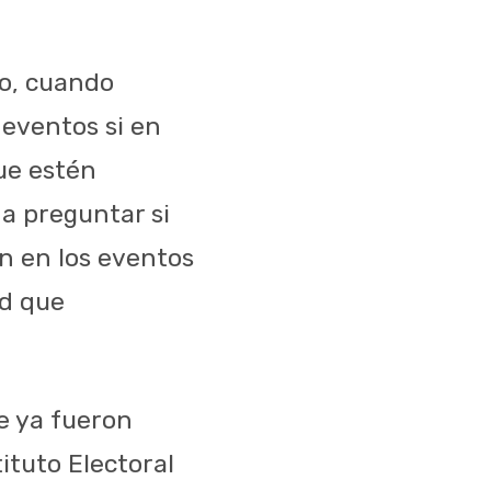
to, cuando
 eventos si en
ue estén
 a preguntar si
én en los eventos
ad que
e ya fueron
tituto Electoral