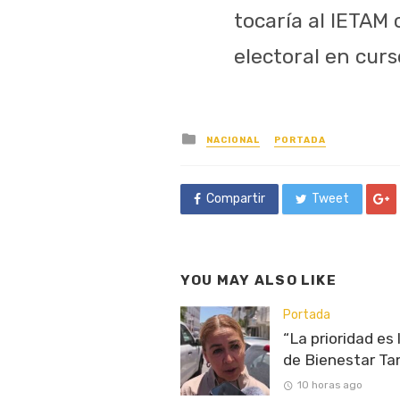
tocaría al IETAM
electoral en curs
Posted
NACIONAL
PORTADA
in
Compartir
Tweet
YOU MAY ALSO LIKE
Portada
“La prioridad es
de Bienestar Ta
10 horas ago