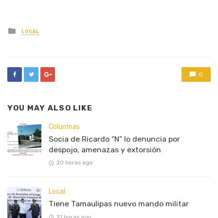
Posted
LOCAL
in
0
YOU MAY ALSO LIKE
Columnas
Socia de Ricardo “N” lo denuncia por
despojo, amenazas y extorsión
20 horas ago
Local
Tiene Tamaulipas nuevo mando militar
21 horas ago