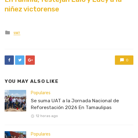
niñez victorense
Posted
UAT
in
0
YOU MAY ALSO LIKE
Populares
Se suma UAT a la Jornada Nacional de
Reforestación 2026 En Tamaulipas
12 horas ago
Populares