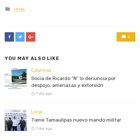
Posted
LOCAL
in
0
YOU MAY ALSO LIKE
Columnas
Socia de Ricardo “N” lo denuncia por
despojo, amenazas y extorsión
1 día ago
Local
Tiene Tamaulipas nuevo mando militar
1 día ago