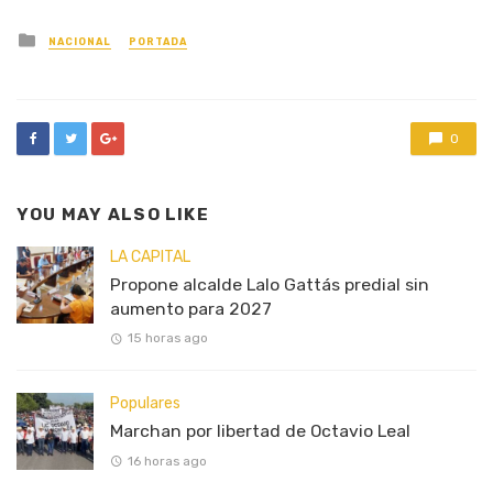
Posted
NACIONAL
PORTADA
in
0
YOU MAY ALSO LIKE
LA CAPITAL
Propone alcalde Lalo Gattás predial sin
aumento para 2027
15 horas ago
Populares
Marchan por libertad de Octavio Leal
16 horas ago