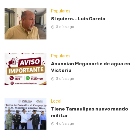
Populares
Sí quiero.- Luis García
3 días ago
Populares
Anuncian Megacorte de agua en
Victoria
3 días ago
Local
Tiene Tamaulipas nuevo mando
militar
4 días ago