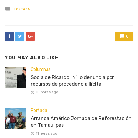
Posted
PORTADA
in
0
YOU MAY ALSO LIKE
Columnas
Socia de Ricardo “N” lo denuncia por
recursos de procedencia ilícita
10 horas ago
Portada
Arranca Américo Jornada de Reforestación
en Tamaulipas
11 horas ago