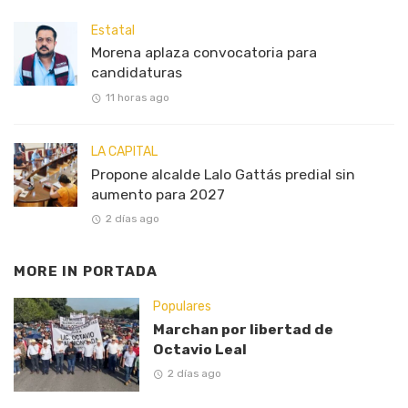
Estatal
Morena aplaza convocatoria para
candidaturas
11 horas ago
LA CAPITAL
Propone alcalde Lalo Gattás predial sin
aumento para 2027
2 días ago
MORE IN
PORTADA
Populares
Marchan por libertad de
Octavio Leal
2 días ago