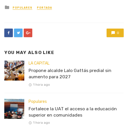
Posted
POPULARES
PORTADA
in
0
YOU MAY ALSO LIKE
LA CAPITAL
Propone alcalde Lalo Gattás predial sin
aumento para 2027
1 hora ago
Populares
Fortalece la UAT el acceso a la educación
superior en comunidades
1 hora ago